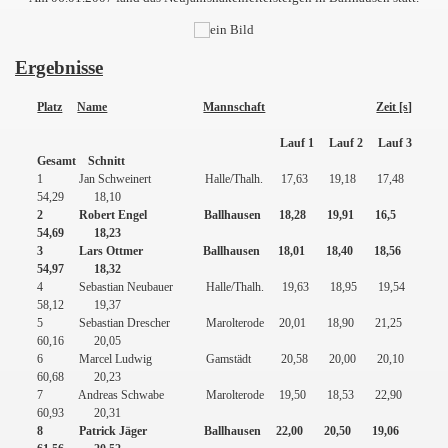
Ergebnisse
Platz
Name
Mannschaft
Zeit [s]
Lauf 1
Lauf 2
Lauf 3
Gesamt
Schnitt
1
Jan Schweinert
Halle/Thalh.
17,63
19,18
17,48
7
54,29
18,10
2
Robert Engel
Ballhausen
18,28
19,91
16,5
54,69
18,23
3
Lars Ottmer
Ballhausen
18,01
18,40
18,56
54,97
18,32
4
Sebastian Neubauer
Halle/Thalh.
19,63
18,95
19,54
58,12
19,37
5
Sebastian Drescher
Marolterode
20,01
18,90
21,25
60,16
20,05
6
Marcel Ludwig
Gamstädt
20,58
20,00
20,10
60,68
20,23
7
Andreas Schwabe
Marolterode
19,50
18,53
22,90
60,93
20,31
8
Patrick Jäger
Ballhausen
22,00
20,50
19,06