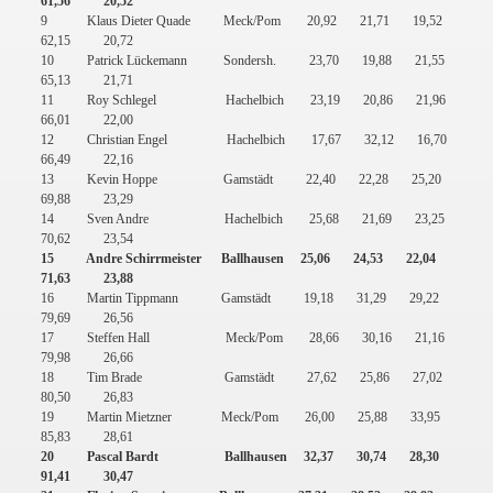
61,56
20,52
9
Klaus Dieter Quade
Meck/Pom
20,92
21,71
19,52
62,15
20,72
10
Patrick Lückemann
Sondersh.
23,70
19,88
21,55
65,13
21,71
11
Roy Schlegel
Hachelbich
23,19
20,86
21,96
66,01
22,00
12
Christian Engel
Hachelbich
17,67
32,12
16,70
66,49
22,16
13
Kevin Hoppe
Gamstädt
22,40
22,28
25,20
69,88
23,29
14
Sven Andre
Hachelbich
25,68
21,69
23,25
70,62
23,54
15
Andre Schirrmeister
Ballhausen
25,06
24,53
22,04
71,63
23,88
16
Martin Tippmann
Gamstädt
19,18
31,29
29,22
79,69
26,56
17
Steffen Hall
Meck/Pom
28,66
30,16
21,16
79,98
26,66
18
Tim Brade
Gamstädt
27,62
25,86
27,02
80,50
26,83
19
Martin Mietzner
Meck/Pom
26,00
25,88
33,95
85,83
28,61
20
Pascal Bardt
Ballhausen
32,37
30,74
28,30
91,41
30,47